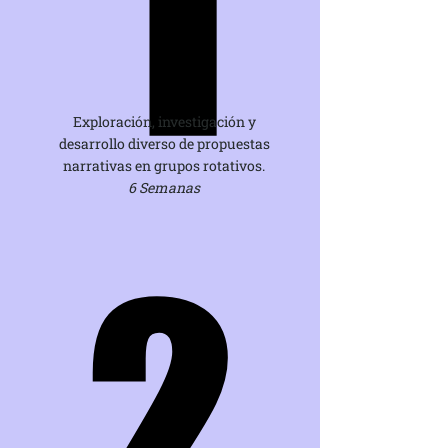
1
1
Exploración, investigación y
desarrollo diverso de propuestas
narrativas en grupos rotativos.
6 Semanas
2
2