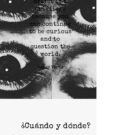
artist is a
privilege
because you
can continue
to be curious
and to
question the
world.
Agnes Varda
¿Cuándo y dónde?